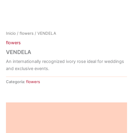
Ir
al
contenido
Inicio
/
flowers
/ VENDELA
flowers
VENDELA
An internationally recognized ivory rose ideal for weddings
and exclusive events.
Categoría:
flowers
Descripción
Información adicional
Valoraciones (0)