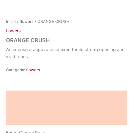
Inicio
/
flowers
/ ORANGE CRUSH
flowers
ORANGE CRUSH
An intense orange rose admired for its strong opening and
vivid tones.
Categoría:
flowers
Descripción
Información adicional
Valoraciones (0)
Bright Orange Rose